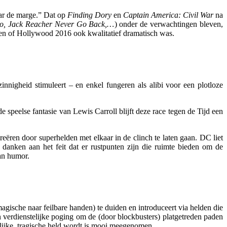
aar de marge.” Dat op
Finding Dory
en
Captain America: Civil War
na
no, Jack Reacher Never Go Back,…
) onder de verwachtingen bleven,
ilen of Hollywood 2016 ook kwalitatief dramatisch was.
innigheid stimuleert – en enkel fungeren als alibi voor een plotloze
peelse fantasie van Lewis Carroll blijft deze race tegen de Tijd een
eëren door superhelden met elkaar in de clinch te laten gaan. DC liet
anken aan het feit dat er rustpunten zijn die ruimte bieden om de
dan humor.
gische naar feilbare handen) te duiden en introduceert via helden die
en verdienstelijke poging om de (door blockbusters) platgetreden paden
elijke, tragische held wordt is mooi meegenomen.