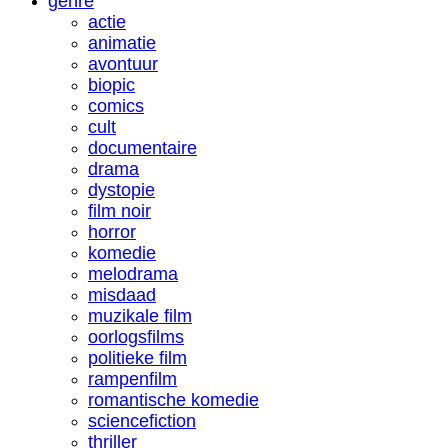
genre
actie
animatie
avontuur
biopic
comics
cult
documentaire
drama
dystopie
film noir
horror
komedie
melodrama
misdaad
muzikale film
oorlogsfilms
politieke film
rampenfilm
romantische komedie
sciencefiction
thriller