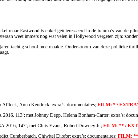
el maar Eastwood is enkel geïnteresseerd in de trauma’s van de pilo
eteraan weet immers nog wat velen in Hollywood vergeten zijn: zonder 
 jaren tachtig school mee maakte. Onderstroom van deze politieke thr
aagt.
 Affleck, Anna Kendrick; extra’s: documentaires;
FILM: * / EXTRA’
A
2016, 113′; met Johnny Depp, Helena Bonham-Carter; extra’s: docum
SA
2016, 147′; met Chris Evans, Robert Downey Jr.;
FILM: ** / EX
dict Cumberbatch, Chiwitel Ejiofor; extra’s: documentaires;
FILM: **