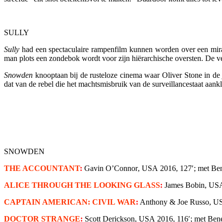
SULLY
Sully
had een spectaculaire rampenfilm kunnen worden over een mirak
man plots een zondebok wordt voor zijn hiërarchische oversten. De v
Snowden
knoopt
aan bij de rusteloze cinema waar Oliver Stone in de
dat van de rebel die het machtsmisbruik van de surveillancestaat aankl
SNOWDEN
THE ACCOUNTANT
:
Gavin O’Connor
, USA
2016, 127′; met Ben
ALICE THROUGH THE LOOKING GLASS
:
James Bobin
, US
CAPTAIN AMERICAN: CIVIL WAR
:
Anthony & Joe Russo
, U
DOCTOR STRANGE
:
Scott Derickson
, USA
2016, 116′; met Bene