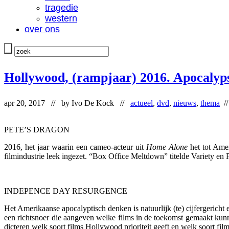
tragedie
western
over ons
Hollywood, (rampjaar) 2016. Apocaly
apr 20, 2017 // by
Ivo De Kock
//
actueel
,
dvd
,
nieuws
,
thema
/
PETE’S DRAGON
2016, het jaar waarin een cameo-acteur uit
Home Alone
het tot Amer
filmindustrie leek ingezet. “Box Office Meltdown” titelde Variety en
INDEPENCE DAY RESURGENCE
Het Amerikaanse apocalyptisch denken is natuurlijk (te) cijfergericht e
een richtsnoer die aangeven welke films in de toekomst gemaakt kun
dicteren welk soort films Hollywood prioriteit geeft en welk soort film