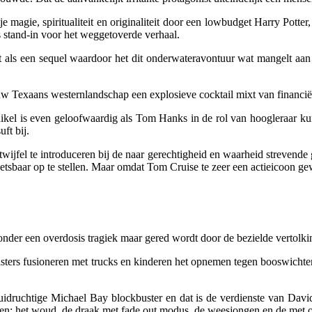
je magie, spiritualiteit en originaliteit door een lowbudget Harry Pott
ls stand-in voor het weggetoverde verhaal.
 als een sequel waardoor het dit onderwateravontuur wat mangelt aan v
ruw Texaans westernlandschap een explosieve cocktail mixt van financi
ikel
is even geloofwaardig als Tom Hanks in de rol van hoogleraar ku
uft bij.
 twijfel te introduceren bij de naar gerechtigheid en waarheid strevend
sbaar op te stellen. Maar omdat Tom Cruise te zeer een actieicoon gew
onder een overdosis tragiek maar gered wordt door de bezielde vertolki
nsters fusioneren met trucks en kinderen het opnemen tegen booswicht
uidruchtige Michael Bay blockbuster en dat is de verdienste van Davi
leven: het woud, de draak met fade out modus, de weesjongen en de me