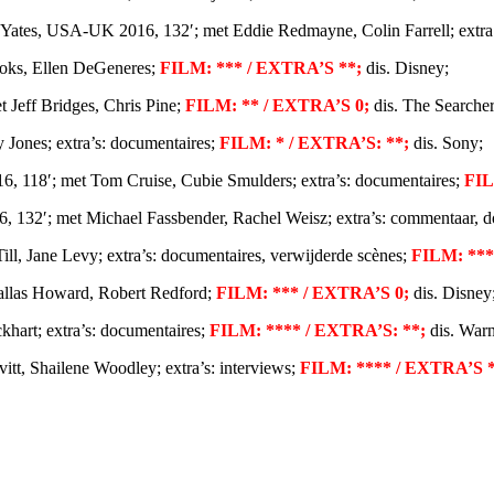
Yates
, USA-UK
2016, 132′; met Eddie Redmayne, Colin Farrell; extra
ooks, Ellen DeGeneres;
FILM: *** / EXTRA’S **;
dis. Disney;
 Jeff Bridges, Chris Pine;
FILM: ** / EXTRA’S 0;
dis. The Searcher
 Jones; extra’s: documentaires;
FILM: * / EXTRA’S: **;
dis. Sony;
6, 118′; met Tom Cruise, Cubie Smulders; extra’s: documentaires;
FIL
, 132′; met Michael Fassbender, Rachel Weisz; extra’s: commentaar, 
ill, Jane Levy; extra’s: documentaires, verwijderde scènes;
FILM: ***
allas Howard, Robert Redford;
FILM: *** / EXTRA’S 0;
dis. Disney
hart; extra’s: documentaires;
FILM: **** / EXTRA’S: **;
dis. Warn
tt, Shailene Woodley; extra’s: interviews;
FILM: **** / EXTRA’S 