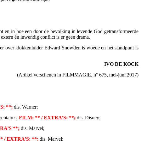
ot en in hoe een door de bevolking in levende God getransformeerde
extern én inwendig conflict is er geen drama.
iller over klokkenluider Edward Snowden is woede en het standpunt is
IVO DE KOCK
(Artikel verschenen in FILMMAGIE, n° 675, mei-juni 2017)
S: **;
dis. Warner;
entaires;
FILM: ** / EXTRA’S: **;
dis. Disney;
TRA’S **;
dis. Marvel;
* / EXTRA’S: **;
dis. Marvel;