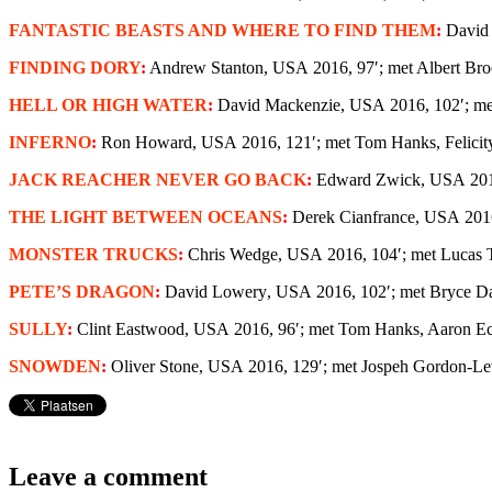
FANTASTIC BEASTS AND WHERE TO FIND THEM
:
David 
FINDING DORY
:
Andrew Stanton
, USA
2016, 97′; met Albert Br
HELL OR HIGH WATER
:
David Mackenzie
, USA
2016, 102′; met
INFERNO
:
Ron Howard
, USA
2016, 121′; met Tom Hanks, Felicity
JACK REACHER NEVER GO BACK
:
Edward Zwick
, USA
201
THE LIGHT BETWEEN OCEANS
:
Derek Cianfrance
, USA
2016
MONSTER TRUCKS
:
Chris Wedge
, USA
2016, 104′; met Lucas T
PETE’S DRAGON
:
David Lowery
, USA
2016, 102′; met Bryce D
SULLY
:
Clint Eastwood
, USA
2016, 96′; met Tom Hanks, Aaron Eck
SNOWDEN
:
Oliver Stone
, USA
2016, 129′; met Jospeh Gordon-Levi
Leave a comment