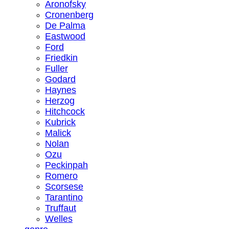
Aronofsky
Cronenberg
De Palma
Eastwood
Ford
Friedkin
Fuller
Godard
Haynes
Herzog
Hitchcock
Kubrick
Malick
Nolan
Ozu
Peckinpah
Romero
Scorsese
Tarantino
Truffaut
Welles