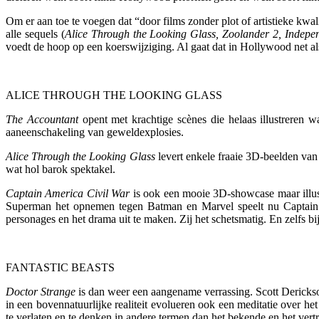
Om er aan toe te voegen dat “door films zonder plot of artistieke kwa
alle sequels (
Alice Through the Looking Glass, Zoolander 2, Indep
voedt de hoop op een koerswijziging. Al gaat dat in Hollywood net al
ALICE THROUGH THE LOOKING GLASS
The Accountant
opent met krachtige scènes die helaas illustreren 
aaneenschakeling van geweldexplosies.
Alice Through the Looking Glass
levert enkele fraaie 3D-beelden van
wat hol barok spektakel.
Captain America Civil War
is ook een mooie 3D-showcase maar illustr
Superman het opnemen tegen Batman en Marvel speelt nu Captain Am
personages en het drama uit te maken. Zij het schetsmatig. En zelfs bi
FANTASTIC BEASTS
Doctor Strange
is dan weer een aangename verrassing. Scott Derickson
in een bovennatuurlijke realiteit evolueren ook een meditatie over he
te verlaten en te denken in andere termen dan het bekende en het vert