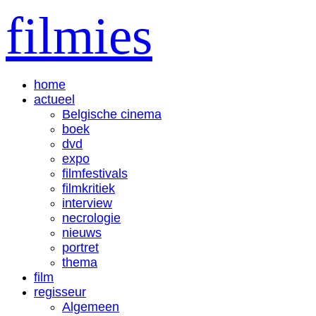
filmies
home
actueel
Belgische cinema
boek
dvd
expo
filmfestivals
filmkritiek
interview
necrologie
nieuws
portret
thema
film
regisseur
Algemeen