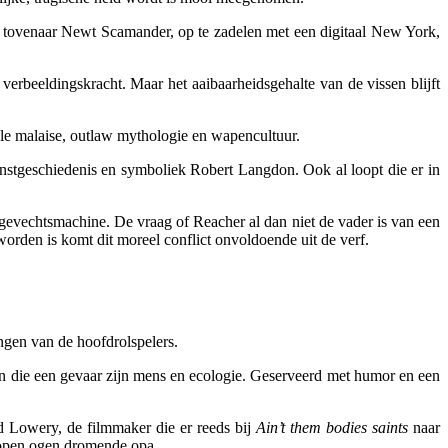
er, tovenaar Newt Scamander, op te zadelen met een digitaal New York,
erbeeldingskracht. Maar het aaibaarheidsgehalte van de vissen blijft
ële malaise, outlaw mythologie en wapencultuur.
nstgeschiedenis en symboliek Robert Langdon. Ook al loopt die er in
e gevechtsmachine. De vraag of Reacher al dan niet de vader is van een
orden is komt dit moreel conflict onvoldoende uit de verf.
ngen van de hoofdrolspelers.
en die een gevaar zijn mens en ecologie. Geserveerd met humor en een
d Lowery, de filmmaker die er reeds bij
Ain’t them bodies saints
naar
t open ogen dromende opa.