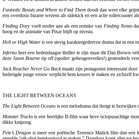
Fantastic Beasts and Where to Find Them
doodt dan weer elke grijnt
een overdosis bizarre wezens als sidekick en een actie rollercoaster a
Finding Dory
voelt eerder aan als een remake van
Finding Nemo
dat
hoog en de animatie van Pixar blijft op niveau.
Hell or High Water
is een stevig karaktergedreven drama dat in een 
Inferno
heet een hedendaagse thriller te zijn maar
dit Dan Brown veh
deze
Jason Bourne
rip off (spoiler: geheugenverlies!) grotendeels vers
Jack Reacher Never Go Back
maakt zijn protagonist interessant door
bedreigde jonge vrouw verplicht hem keuzes te maken en zichzelf kwet
THE LIGHT BETWEEN OCEANS
The Light Between Oceans
is een melodrama dat dreigt te bezwijken 
Monster Trucks
is een heerlijke B-film waar lieve octopusachtige mo
dikke knipoog.
Pete’s Dragon
is meer een poëtische Terrence Malick film dan een l
streefde “elk shot betekenisvol te maken.” Daardoor komt alles tot 