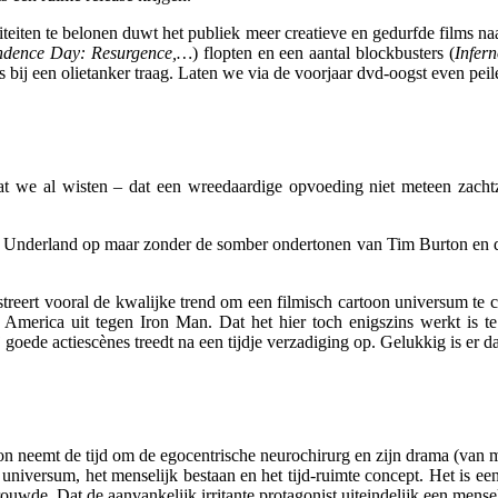
liteiten te belonen duwt het publiek meer creatieve en gedurfde films n
endence Day: Resurgence,…
) flopten en een aantal blockbusters (
Infer
s bij een olietanker traag. Laten we via de voorjaar dvd-oogst even pe
wat we al wisten – dat een wreedaardige opvoeding niet meteen zachtz
 Underland op maar zonder de somber ondertonen van Tim Burton en de s
eert vooral de kwalijke trend om een filmisch cartoon universum te cr
erica uit tegen Iron Man. Dat het hier toch enigszins werkt is te d
j goede actiescènes treedt na een tijdje verzadiging op. Gelukkig is er 
 neemt de tijd om de egocentrische neurochirurg en zijn drama (van ma
t universum, het menselijk bestaan en het tijd-ruimte concept. Het is e
rouwde. Dat de aanvankelijk irritante protagonist uiteindelijk een mens