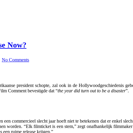
pse Now?
/
No Comments
ikaanse president schopte, zal ook in de Hollywoodgeschiedenis geboe
 Film Comment bevestigde dat “
the year did turn out to be a disaster
”.
n een commercieel slecht jaar hoeft niet te betekenen dat er enkel slech
nen worden. “Elk filmticket is een stem,” zegt onafhankelijk filmmak
s een ruime release krijgen.”