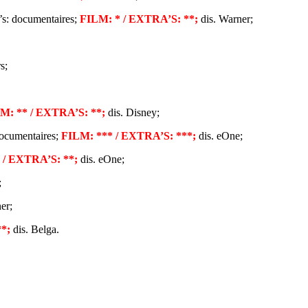
’s: documentaires;
FILM: * / EXTRA’S: **;
dis. Warner;
s;
M: ** / EXTRA’S: **;
dis. Disney;
documentaires;
FILM: *** / EXTRA’S: ***;
dis. eOne;
 / EXTRA’S: **;
dis. eOne;
;
er;
**;
dis. Belga.